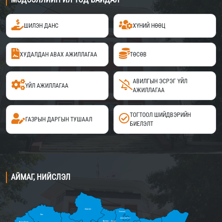
ШИЛЭН ДАНС
ХҮНИЙ НӨӨЦ
ХУДАЛДАН АВАХ АЖИЛЛАГАА
ТӨСӨВ
АВИЛГЫН ЭСРЭГ ҮЙЛ
ҮЙЛ АЖИЛЛАГАА
АЖИЛЛАГАА
ТОГТООЛ ШИЙДВЭРИЙН
ГАЗРЫН ДАРГЫН ТУШААЛ
БИЕЛЭЛТ
АЙМАГ, НИЙСЛЭЛ
Хөвсгөл
Сэлэнгэ
Увс
Дархан-Уул
Булган
Орхон
Баян-Өлгий