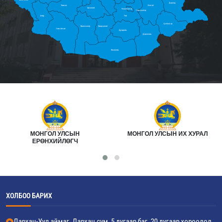
Дорнод
Завхан
Хэнтий
Архангай
Улаанбаатар
Говьсүмбэр
Ховд
Төв
Сүхбаатар
Баянхонгор
Өвөрхангай
Говь-Алтай
Дундговь
Дорноговь
Өмнөговь
МОНГОЛ УЛСЫН
МОНГОЛ УЛСЫН ИХ ХУРАЛ
ЕРӨНХИЙЛӨГЧ
ХОЛБОО БАРИХ
Дархан-Уул аймаг, Дархан сум, 5 дугаар баг, 20 дугаар хороолол,