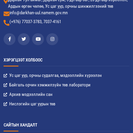
Ардын өргөн чөлөө, Ус цаг уур, орчны шинжилгээний төв
info@darkhan-uul.namem.gov.mn
(+976) 77037-3783, 7037-4161
ХЭРЭГЦЭЭТ ХОЛБООС
Ус цаг уур, орчны судалгаа, мэдээллийн хүрээлэн
Байгаль орчин хэмжилзүйн төв лаборатори
Архив мэдээллийн сан
Нислэгийн цаг уурын төв
САЙТЫН ХАНДАЛТ