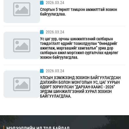
2026.03.24
Спортын 5 төрөлт тэмцээн амжилттай зохион
байгуулагдлаа.
2026.03.24
Ус цаг уур, орчны шинжилгээний салбарын
тэмдэглэлт өдрийг тохиолдуулан “Өнөөдрийг
ажиглаж, маргаашийг хамгаалъя” уриа дор
салбарын ажил мэргэжил сурталчлах өдөрлөг
зохион байгуулагдлаа.
2026.03.24
УЛСЫН ХЭМЖЭЭНД ЗОХИОН БАЙГУУЛАГДСАН
ДЭЛХИЙН БОЛОН МОНГОЛЫН УС, ЦАГ УУРЫН
ӨДӨРТ ЗОРИУЛСАН "ДАРХАН-ХААИС - 2026"
ЭРДЭМ ШИНЖИЛГЭЭНИЙ ХУРАЛ ЗОХИОН
БАЙГУУЛАГДЛАА.
МЭДЭЭЛЛИЙН ИЛ ТОД БАЙДАЛ