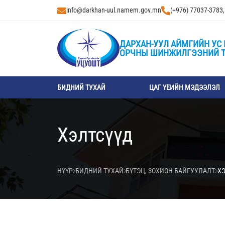
info@darkhan-uul.namem.gov.mn
(+976) 77037-3783
ДАРХАН-УУЛ АЙМГИЙН УС 
ОРЧНЫ ШИНЖИЛГЭЭНИЙ 
БИДНИЙ ТУХАЙ
ЦАГ ҮЕИЙН МЭДЭЭЛЭЛ
Хэлтсүүд
НҮҮР
БИДНИЙ ТУХАЙ
БҮТЭЦ, ЗОХИОН БАЙГУУЛАЛТ
Х