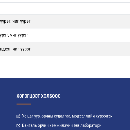
үүрэг, чиг үүрэг
рэг, чиг үүрэг
ндсэн чиг үүрэг
ХЭРЭГЦЭЭТ ХОЛБООС
Ус цаг уур, орчны судалгаа, мэдээллийн хүрээлэн
Байгаль орчин хэмжилзүйн төв лаборатори