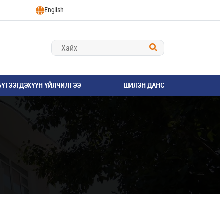
English
БҮТЭЭГДЭХҮҮН ҮЙЛЧИЛГЭЭ
ШИЛЭН ДАНС