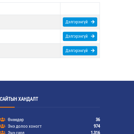
Дэлгэрэнгүй
Дэлгэрэнгүй
Дэлгэрэнгүй
САЙТЫН ХАНДАЛТ
Өнөөдөр
36
Энэ долоо хоногт
974
Энэ сард
1,316