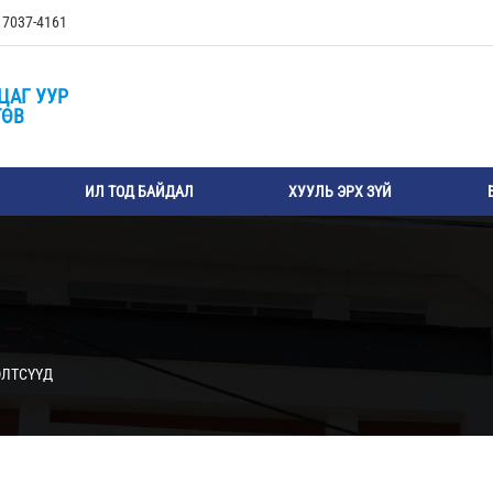
, 7037-4161
ЦАГ УУР
ТӨВ
ИЛ ТОД БАЙДАЛ
ХУУЛЬ ЭРХ ЗҮЙ
ЭЛТСҮҮД