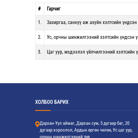
#
Гарчиг
1.
Захиргаа, санхүү аж ахуйн хэлтсийн үндсэн 
2.
Ус, орчны шинжилгээний хэлтсийн үндсэн үү
3.
Цаг уур, мэдээлэл үйлчилгээний хэлтсийн ү
ХОЛБОО БАРИХ
Дархан-Уул аймаг, Дархан сум, 5 дугаар баг, 20
дугаар хороолол, Ардын өргөн чөлөө, Ус цаг уур,
орчны шинжилгээний төв