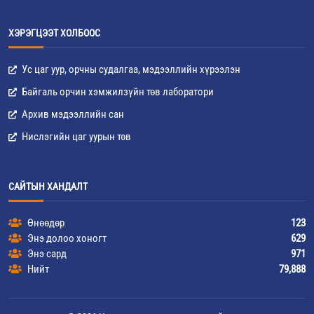
ХЭРЭГЦЭЭТ ХОЛБООС
Ус цаг уур, орчны судалгаа, мэдээллийн хүрээлэн
Байгаль орчин хэмжилзүйн төв лаборатори
Архив мэдээллийн сан
Нислэгийн цаг уурын төв
САЙТЫН ХАНДАЛТ
Өнөөдөр
123
Энэ долоо хоногт
629
Энэ сард
971
Нийт
79,888