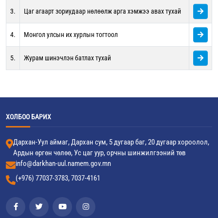
3.
Цаг агаарт зориудаар нөлөөлж арга хэмжээ авах тухай
4.
Монгол улсын их хурлын тогтоол
5.
Журам шинэчлэн батлах тухай
ХОЛБОО БАРИХ
Дархан-Уул аймаг, Дархан сум, 5 дугаар баг, 20 дугаар хороолол,
Ардын өргөн чөлөө, Ус цаг уур, орчны шинжилгээний төв
info@darkhan-uul.namem.gov.mn
(+976) 77037-3783, 7037-4161