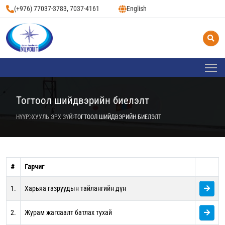
(+976) 77037-3783, 7037-4161
English
Тогтоол шийдвэрийн биелэлт
НҮҮР
ХУУЛЬ ЭРХ ЗҮЙ
ТОГТООЛ ШИЙДВЭРИЙН БИЕЛЭЛТ
#
Гарчиг
1.
Харьяа газруудын тайлангийн дүн
2.
Журам жагсаалт батлах тухай