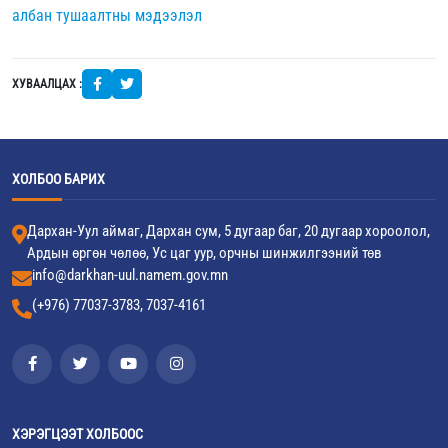
албан тушаалтны мэдээлэл
ХУВААЛЦАХ :
ХОЛБОО БАРИХ
Дархан-Уул аймаг, Дархан сум, 5 дугаар баг, 20 дугаар хороолол,
Ардын өргөн чөлөө, Ус цаг уур, орчны шинжилгээний төв
info@darkhan-uul.namem.gov.mn
(+976) 77037-3783, 7037-4161
ХЭРЭГЦЭЭТ ХОЛБООС