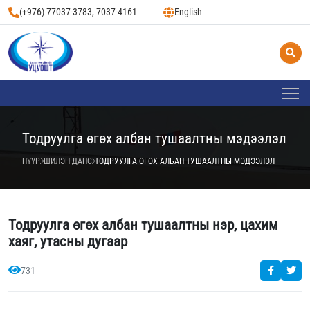
(+976) 77037-3783, 7037-4161
English
Тодруулга өгөх албан тушаалтны мэдээлэл
НҮҮР
ШИЛЭН ДАНС
ТОДРУУЛГА ӨГӨХ АЛБАН ТУШААЛТНЫ МЭДЭЭЛЭЛ
Тодруулга өгөх албан тушаалтны нэр, цахим
хаяг, утасны дугаар
731