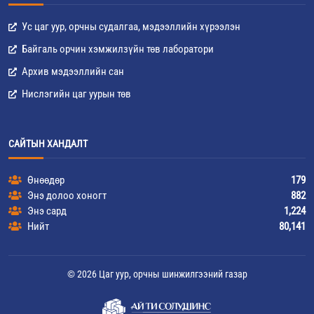
Ус цаг уур, орчны судалгаа, мэдээллийн хүрээлэн
Байгаль орчин хэмжилзүйн төв лаборатори
Архив мэдээллийн сан
Нислэгийн цаг уурын төв
САЙТЫН ХАНДАЛТ
Өнөөдөр
179
Энэ долоо хоногт
882
Энэ сард
1,224
Нийт
80,141
© 2026 Цаг уур, орчны шинжилгээний газар