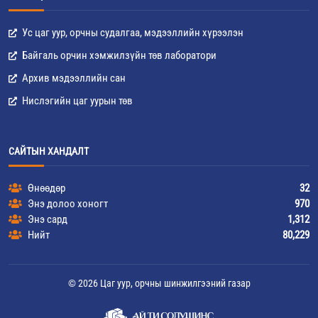
Ус цаг уур, орчны судалгаа, мэдээллийн хүрээлэн
Байгаль орчин хэмжилзүйн төв лаборатори
Архив мэдээллийн сан
Нислэгийн цаг уурын төв
САЙТЫН ХАНДАЛТ
Өнөөдөр
32
Энэ долоо хоногт
970
Энэ сард
1,312
Нийт
80,229
© 2026 Цаг уур, орчны шинжилгээний газар