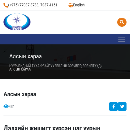
(+976) 77037-3783, 7037-4161
English
Алсын хараа
НҮҮР
БИДНИЙ ТУХАЙ
БАЙГУУЛЛАГЫН ЗОРИЛГО, ЗОРИЛТУУД
АЛСЫН ХАРАА
Алсын хараа
431
Дэлхийн жишигт хүрсэн цаг уурын