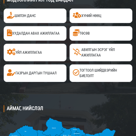
ШИЛЭН ДАНС
ХҮНИЙ НӨӨЦ
ХУДАЛДАН АВАХ АЖИЛЛАГАА
ТӨСӨВ
АВИЛГЫН ЭСРЭГ ҮЙЛ
ҮЙЛ АЖИЛЛАГАА
АЖИЛЛАГАА
ТОГТООЛ ШИЙДВЭРИЙН
ГАЗРЫН ДАРГЫН ТУШААЛ
БИЕЛЭЛТ
АЙМАГ, НИЙСЛЭЛ
Хөвсгөл
Сэлэнгэ
Увс
Дархан-Уул
Булган
Орхон
Баян-Өлгий