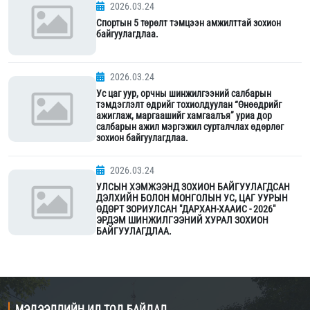
2026.03.24
Спортын 5 төрөлт тэмцээн амжилттай зохион
байгуулагдлаа.
2026.03.24
Ус цаг уур, орчны шинжилгээний салбарын
тэмдэглэлт өдрийг тохиолдуулан “Өнөөдрийг
ажиглаж, маргаашийг хамгаалъя” уриа дор
салбарын ажил мэргэжил сурталчлах өдөрлөг
зохион байгуулагдлаа.
2026.03.24
УЛСЫН ХЭМЖЭЭНД ЗОХИОН БАЙГУУЛАГДСАН
ДЭЛХИЙН БОЛОН МОНГОЛЫН УС, ЦАГ УУРЫН
ӨДӨРТ ЗОРИУЛСАН "ДАРХАН-ХААИС - 2026"
ЭРДЭМ ШИНЖИЛГЭЭНИЙ ХУРАЛ ЗОХИОН
БАЙГУУЛАГДЛАА.
МЭДЭЭЛЛИЙН ИЛ ТОД БАЙДАЛ