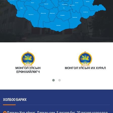
Дорнод
Завхан
Хэнтий
Архангай
Улаанбаатар
Говьсүмбэр
Ховд
Төв
Сүхбаатар
Баянхонгор
Өвөрхангай
Говь-Алтай
Дундговь
Дорноговь
Өмнөговь
МОНГОЛ УЛСЫН
МОНГОЛ УЛСЫН ИХ ХУРАЛ
ЕРӨНХИЙЛӨГЧ
ХОЛБОО БАРИХ
Дархан-Уул аймаг, Дархан сум, 5 дугаар баг, 20 дугаар хороолол,