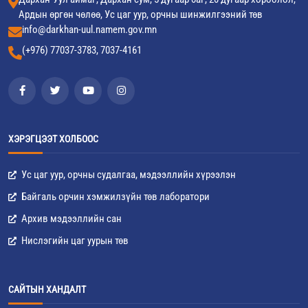
Ардын өргөн чөлөө, Ус цаг уур, орчны шинжилгээний төв
info@darkhan-uul.namem.gov.mn
(+976) 77037-3783, 7037-4161
ХЭРЭГЦЭЭТ ХОЛБООС
Ус цаг уур, орчны судалгаа, мэдээллийн хүрээлэн
Байгаль орчин хэмжилзүйн төв лаборатори
Архив мэдээллийн сан
Нислэгийн цаг уурын төв
САЙТЫН ХАНДАЛТ