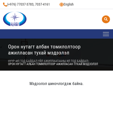
(+976) 77037-3783, 7037-4161
English
Орон нутагт албан томилолтоор
ажилласан тухай мэдээлэл
НҮҮР
ИЛ ТОД БАЙДАЛ
ҮЙЛ АЖИЛЛААГААНЫ ИЛ ТОД БАЙДАЛ
ОРОН НУТАГТ АЛБАН ТОМИЛОЛТООР АЖИЛЛАСАН ТУХАЙ МЭДЭЭЛЭЛ
Мэдээлэл шинэчлэгдэж байна.