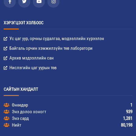
ХЭРЭГЦЭЭТ ХОЛБООС
Ус цаг уур, орчны судалгаа, мэдээллийн хүрээлэн
Байгаль орчин хэмжилзүйн төв лаборатори
Архив мэдээллийн сан
Нислэгийн цаг уурын төв
САЙТЫН ХАНДАЛТ
Өнөөдөр
1
Энэ долоо хоногт
939
Энэ сард
1,281
Нийт
80,198