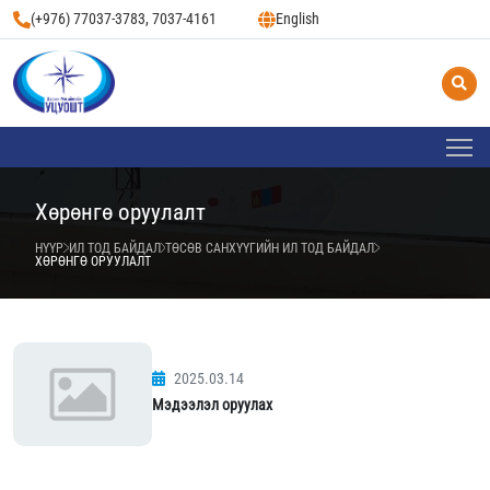
(+976) 77037-3783, 7037-4161
English
Хөрөнгө оруулалт
НҮҮР
ИЛ ТОД БАЙДАЛ
ТӨСӨВ САНХҮҮГИЙН ИЛ ТОД БАЙДАЛ
ХӨРӨНГӨ ОРУУЛАЛТ
2025.03.14
Мэдээлэл оруулах