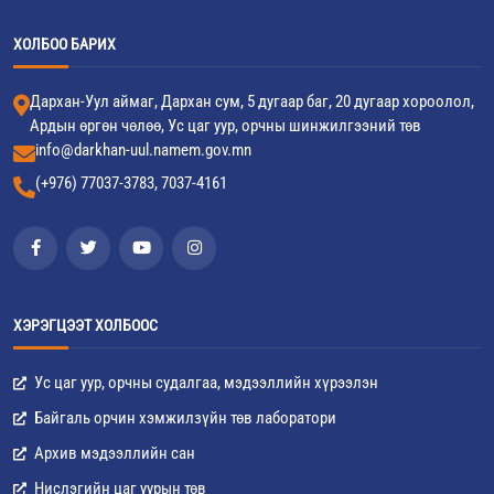
ХОЛБОО БАРИХ
Дархан-Уул аймаг, Дархан сум, 5 дугаар баг, 20 дугаар хороолол,
Ардын өргөн чөлөө, Ус цаг уур, орчны шинжилгээний төв
info@darkhan-uul.namem.gov.mn
(+976) 77037-3783, 7037-4161
ХЭРЭГЦЭЭТ ХОЛБООС
Ус цаг уур, орчны судалгаа, мэдээллийн хүрээлэн
Байгаль орчин хэмжилзүйн төв лаборатори
Архив мэдээллийн сан
Нислэгийн цаг уурын төв