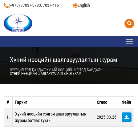
(+976) 77037-3783, 7037-4161
English
Хүний нөөцийн шалгаруулалтын журам
НҮҮР
ИЛ ТОД БАЙДАЛ
ХҮНИЙ НӨӨЦИЙН ИЛ ТОД БАЙДАЛ
ХҮНИЙ НӨӨЦИЙН ШАЛГАРУУЛАЛТЫН ЖУРАМ
#
Гарчиг
Огноо
Файл
Хүний нөөцийн сонгон шалгаруулалтын
1.
2025.03.26
журам батлах тухай