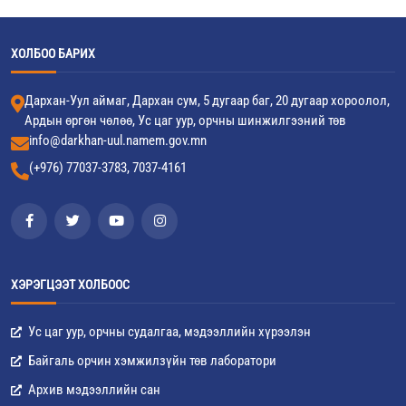
ХОЛБОО БАРИХ
Дархан-Уул аймаг, Дархан сум, 5 дугаар баг, 20 дугаар хороолол,
Ардын өргөн чөлөө, Ус цаг уур, орчны шинжилгээний төв
info@darkhan-uul.namem.gov.mn
(+976) 77037-3783, 7037-4161
ХЭРЭГЦЭЭТ ХОЛБООС
Ус цаг уур, орчны судалгаа, мэдээллийн хүрээлэн
Байгаль орчин хэмжилзүйн төв лаборатори
Архив мэдээллийн сан