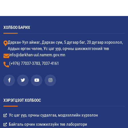
ХОЛБОО БАРИХ
Дархан-Уул аймаг, Дархан сум, 5 дугаар баг, 20 дугаар хороолол,
Ардын өргөн чөлөө, Ус цаг уур, орчны шинжилгээний төв
info@darkhan-uul.namem.gov.mn
(+976) 77037-3783, 7037-4161
ХЭРЭГЦЭЭТ ХОЛБООС
Ус цаг уур, орчны судалгаа, мэдээллийн хүрээлэн
Байгаль орчин хэмжилзүйн төв лаборатори