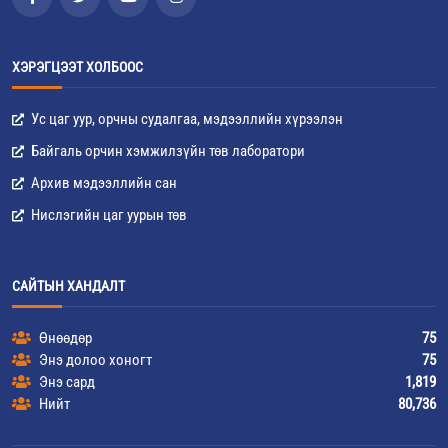
ХЭРЭГЦЭЭТ ХОЛБООС
Ус цаг уур, орчны судалгаа, мэдээллийн хүрээлэн
Байгаль орчин хэмжилзүйн төв лаборатори
Архив мэдээллийн сан
Нислэгийн цаг уурын төв
САЙТЫН ХАНДАЛТ
Өнөөдөр
75
Энэ долоо хоногт
75
Энэ сард
1,819
Нийт
80,736