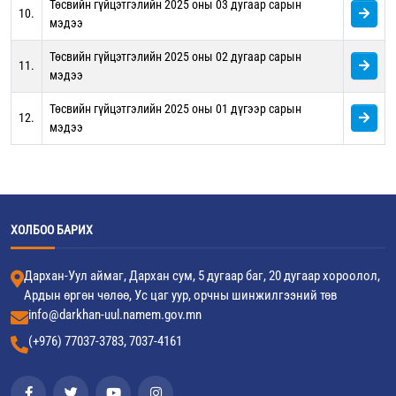
Төсвийн гүйцэтгэлийн 2025 оны 03 дугаар сарын
10.
мэдээ
Төсвийн гүйцэтгэлийн 2025 оны 02 дугаар сарын
11.
мэдээ
Төсвийн гүйцэтгэлийн 2025 оны 01 дүгээр сарын
12.
мэдээ
ХОЛБОО БАРИХ
Дархан-Уул аймаг, Дархан сум, 5 дугаар баг, 20 дугаар хороолол,
Ардын өргөн чөлөө, Ус цаг уур, орчны шинжилгээний төв
info@darkhan-uul.namem.gov.mn
(+976) 77037-3783, 7037-4161