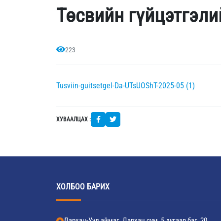
Төсвийн гүйцэтгэли
223
Tusviin-guitsetgel-Da-UTsUOShT-2025-05 (1)
ХУВААЛЦАХ :
ХОЛБОО БАРИХ
Дархан-Уул аймаг, Дархан сум, 5 дугаар баг, 20