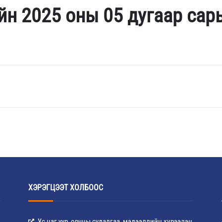
йн 2025 оны 05 дугаар са
ХЭРЭГЦЭЭТ ХОЛБООС
Ус цаг уур, орчны судалгаа, мэдээллийн хүрээлэн