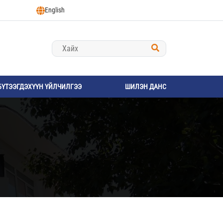
English
БҮТЭЭГДЭХҮҮН ҮЙЛЧИЛГЭЭ
ШИЛЭН ДАНС