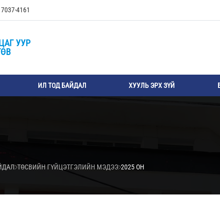
, 7037-4161
ЦАГ УУР
ТӨВ
ИЛ ТОД БАЙДАЛ
ХУУЛЬ ЭРХ ЗҮЙ
АЙДАЛ
ТӨСВИЙН ГҮЙЦЭТГЭЛИЙН МЭДЭЭ
2025 ОН