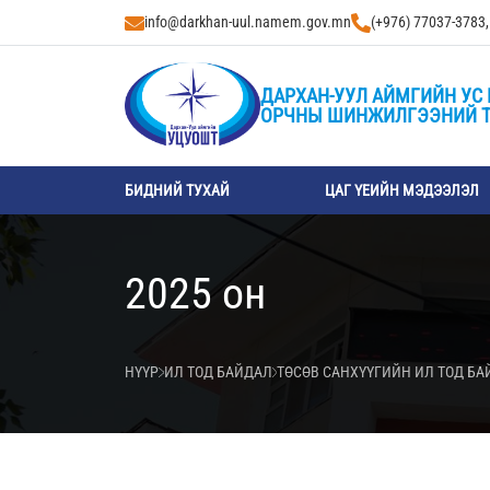
info@darkhan-uul.namem.gov.mn
(+976) 77037-3783
ДАРХАН-УУЛ АЙМГИЙН УС 
ОРЧНЫ ШИНЖИЛГЭЭНИЙ 
БИДНИЙ ТУХАЙ
ЦАГ ҮЕИЙН МЭДЭЭЛЭЛ
2025 он
НҮҮР
ИЛ ТОД БАЙДАЛ
ТӨСӨВ САНХҮҮГИЙН ИЛ ТОД Б