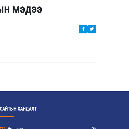
рын мэдээ
САЙТЫН ХАНДАЛТ
Өнөөдөр
35