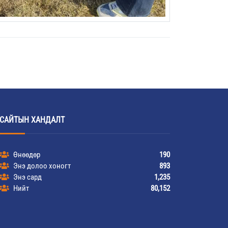
САЙТЫН ХАНДАЛТ
Өнөөдөр
190
Энэ долоо хоногт
893
Энэ сард
1,235
Нийт
80,152