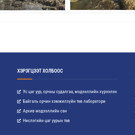
ХЭРЭГЦЭЭТ ХОЛБООС
Ус цаг уур, орчны судалгаа, мэдээллийн хүрээлэн
Байгаль орчин хэмжилзүйн төв лаборатори
Архив мэдээллийн сан
Нислэгийн цаг уурын төв