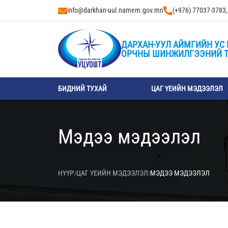
info@darkhan-uul.namem.gov.mn
(+976) 77037-3783
ДАРХАН-УУЛ АЙМГИЙН УС 
ОРЧНЫ ШИНЖИЛГЭЭНИЙ 
БИДНИЙ ТУХАЙ
ЦАГ ҮЕИЙН МЭДЭЭЛЭЛ
Мэдээ мэдээлэл
НҮҮР
ЦАГ ҮЕИЙН МЭДЭЭЛЭЛ
МЭДЭЭ МЭДЭЭЛЭЛ