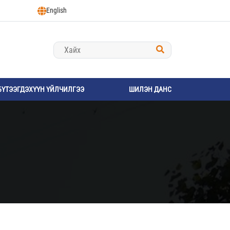
English
БҮТЭЭГДЭХҮҮН ҮЙЛЧИЛГЭЭ
ШИЛЭН ДАНС