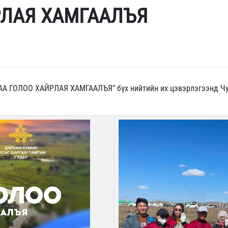
РЛАЯ ХАМГААЛЪЯ
А ГОЛОО ХАЙРЛАЯ ХАМГААЛЪЯ” бүх нийтийн их цэвэрлэгээнд Чулу