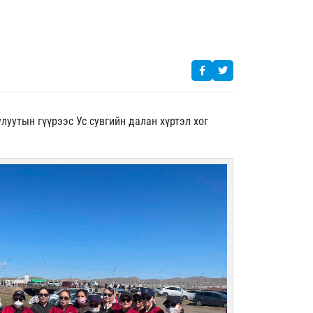
утын гүүрээс Ус сувгийн далан хүртэл хог