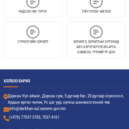
ҮНДСЭН ЧИГ ҮҮРЭГ
ТЭРГҮҮЛЭХ ЧИГЛЭЛ
СТРАТЕГИЙН ЗОРИЛТ
ЗОРИЛГО, ЗОРИЛТЫН ХҮРЭЭНД
АВЧ ХЭРЭГЖҮҮЛСЭН АРГА
ХЭМЖЭЭ, ТҮҮНИЙ ҮР ДҮН
ХОЛБОО БАРИХ
Дархан-Уул аймаг, Дархан сум, 5 дугаар баг, 20 дугаар хороолол,
Ардын өргөн чөлөө, Ус цаг уур, орчны шинжилгээний төв
info@darkhan-uul.namem.gov.mn
(+976) 77037-3783, 7037-4161