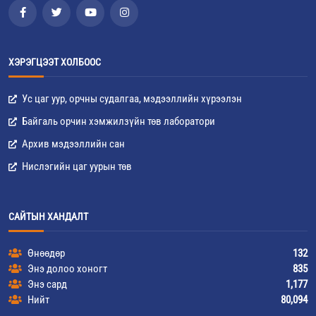
ХЭРЭГЦЭЭТ ХОЛБООС
Ус цаг уур, орчны судалгаа, мэдээллийн хүрээлэн
Байгаль орчин хэмжилзүйн төв лаборатори
Архив мэдээллийн сан
Нислэгийн цаг уурын төв
САЙТЫН ХАНДАЛТ
Өнөөдөр
132
Энэ долоо хоногт
835
Энэ сард
1,177
Нийт
80,094