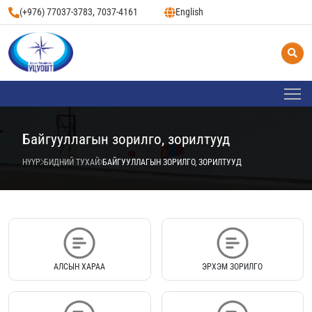
(+976) 77037-3783, 7037-4161
English
Байгууллагын зорилго, зорилтууд
НҮҮР
БИДНИЙ ТУХАЙ
БАЙГУУЛЛАГЫН ЗОРИЛГО, ЗОРИЛТУУД
АЛСЫН ХАРАА
ЭРХЭМ ЗОРИЛГО