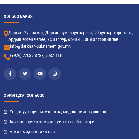
ХОЛБОО БАРИХ
Дархан-Уул аймаг, Дархан сум, 5 дугаар баг, 20 дугаар хороолол,
Ардын өргөн чөлөө, Ус цаг уур, орчны шинжилгээний төв
info@darkhan-uul.namem.gov.mn
(+976) 77037-3783, 7037-4161
ХЭРЭГЦЭЭТ ХОЛБООС
Ус цаг уур, орчны судалгаа, мэдээллийн хүрээлэн
Байгаль орчин хэмжилзүйн төв лаборатори
Архив мэдээллийн сан