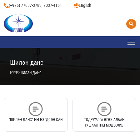
(+976) 77037-3783, 7037-4161
English
Шилэн данс
НҮҮР
ШИЛЭН ДАНС
"ШИЛЭН ДАНС"-НЫ НЭГДСЭН САН
ТОДРУУЛГА ӨГӨХ АЛБАН
ТУШААЛТНЫ МЭДЭЭЛЭЛ