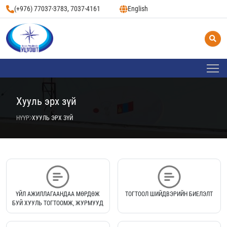
(+976) 77037-3783, 7037-4161
English
Хууль эрх зүй
НҮҮР
ХУУЛЬ ЭРХ ЗҮЙ
ҮЙЛ АЖИЛЛАГААНДАА МӨРДӨЖ
ТОГТООЛ ШИЙДВЭРИЙН БИЕЛЭЛТ
БУЙ ХУУЛЬ ТОГТООМЖ, ЖУРМУУД