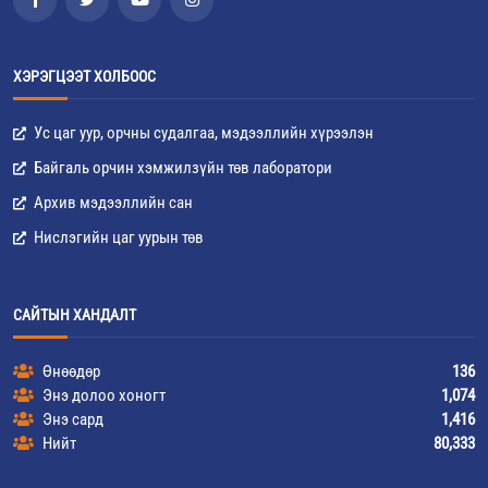
ХЭРЭГЦЭЭТ ХОЛБООС
Ус цаг уур, орчны судалгаа, мэдээллийн хүрээлэн
Байгаль орчин хэмжилзүйн төв лаборатори
Архив мэдээллийн сан
Нислэгийн цаг уурын төв
САЙТЫН ХАНДАЛТ
Өнөөдөр
136
Энэ долоо хоногт
1,074
Энэ сард
1,416
Нийт
80,333