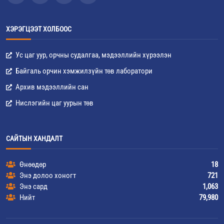
ХЭРЭГЦЭЭТ ХОЛБООС
Ус цаг уур, орчны судалгаа, мэдээллийн хүрээлэн
Байгаль орчин хэмжилзүйн төв лаборатори
Архив мэдээллийн сан
Нислэгийн цаг уурын төв
САЙТЫН ХАНДАЛТ
Өнөөдөр
18
Энэ долоо хоногт
721
Энэ сард
1,063
Нийт
79,980