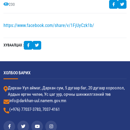
230
https://www.facebook.com/share/v/1FjUyCzk1b/
ХУВААЛЦАХ :
ХОЛБОО БАРИХ
Дархан-Уул аймаг, Дархан сум, 5 дугаар баг, 20 дугаар хороолол,
Ардын өргөн чөлөө, Ус цаг уур, орчны шинжилгээний төв
info@darkhan-uul.namem.gov.mn
(+976) 77037-3783, 7037-4161