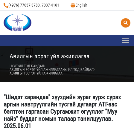
(+976) 77037-3783, 7037-4161
English
Авилгын эсрэг үйл ажиллагаа
НҮҮР
ИЛ ТОД БАЙДАЛ
АВИЛГЫН ЭСРЭГ ҮЙЛ АЖИЛЛАГААНЫ ИЛ ТОД БАЙДАЛ
АВИЛГЫН ЭСРЭГ ҮЙЛ АЖИЛЛАГАА
"Шидэт харандаа" хүүхдийн зураг зурж сурах
аргын нэвтрүүлгийн тусгай дугаарт АТГ-аас
бэлтгэн гаргасан Сургамжит өгүүллэг "Муу
найз" буддаг номын талаар танилцуулав.
2025.06.01