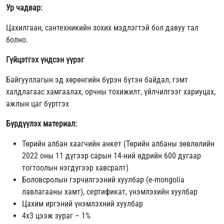
Ур чадвар:
Цахилгаан, сантехникийн зохих мэдлэгтэй бол давуу тал
болно.
Гүйцэтгэх үндсэн үүрэг
Байгууллагын эд хөрөнгийн бүрэн бүтэн байдал, гэмт
халдлагаас хамгаалах, орчны тохижилт, үйлчилгээг хариуцах,
ажлын цаг бүртгэх
Бүрдүүлэх материал:
Төрийн албан хаагчийн анкет (Төрийн албаны зөвлөлийн
2022 оны 11 дүгээр сарын 14-ний өдрийн 600 дугаар
тогтоолын нэгдүгээр хавсралт)
Боловсролын гэрчилгээний хуулбар (e-mongolia
лавлагааны хамт), сертификат, үнэмлэхийн хуулбар
Цахим иргэний үнэмлэхний хуулбар
4х3 цээж зураг – 1%