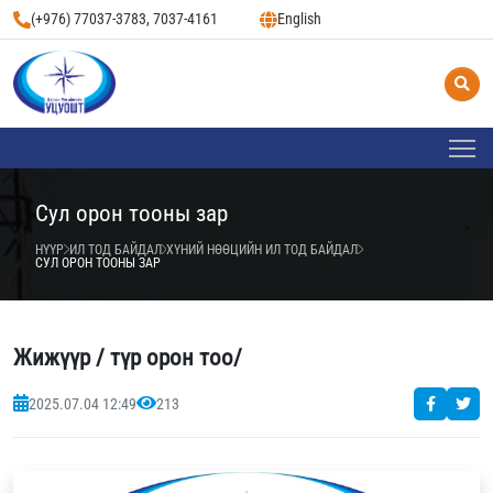
(+976) 77037-3783, 7037-4161
English
Сул орон тооны зар
НҮҮР
ИЛ ТОД БАЙДАЛ
ХҮНИЙ НӨӨЦИЙН ИЛ ТОД БАЙДАЛ
СУЛ ОРОН ТООНЫ ЗАР
Жижүүр / түр орон тоо/
2025.07.04 12:49
213