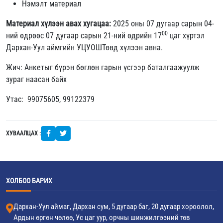
Нэмэлт материал
Материал хүлээн авах хугацаа:
2025 оны 07 дугаар сарын 04-
00
ний өдрөөс 07 дугаар сарын 21-ний өдрийн 17
цаг хүртэл
Дархан-Уул аймгийн УЦУОШТөвд хүлээн авна.
Жич: Анкетыг бүрэн бөглөн гарын үсгээр баталгаажуулж
зураг наасан байх
Утас: 99075605, 99122379
ХУВААЛЦАХ :
ХОЛБОО БАРИХ
Дархан-Уул аймаг, Дархан сум, 5 дугаар баг, 20 дугаар хороолол,
Ардын өргөн чөлөө, Ус цаг уур, орчны шинжилгээний төв