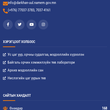
info@darkhan-uul.namem.gov.mn
(+976) 77037-3783, 7037-4161
ХЭРЭГЦЭЭТ ХОЛБООС
Ус цаг уур, орчны судалгаа, мэдээллийн хүрээлэн
Байгаль орчин хэмжилзүйн төв лаборатори
Архив мэдээллийн сан
Нислэгийн цаг уурын төв
САЙТЫН ХАНДАЛТ
Өнөөдөр
168