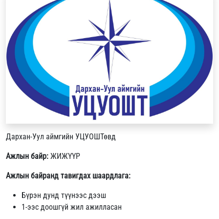
Дархан-Уул аймгийн УЦУОШТөвд
Ажлын байр:
ЖИЖҮҮР
Ажлын байранд тавигдах шаардлага:
Бүрэн дунд түүнээс дээш
1-ээс доошгүй жил ажилласан