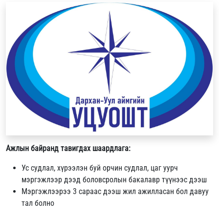
Ажлын байранд тавигдах шаардлага:
Ус судлал, хүрээлэн буй орчин судлал, цаг уурч
мэргэжлээр дээд боловсролын бакалавр түүнээс дээш
Мэргэжлээрээ 3 сараас дээш жил ажилласан бол давуу
тал болно