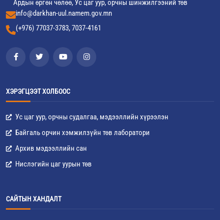
Ардын өргөн чөлөө, Ус цаг уур, орчны шинжилгээний төв
info@darkhan-uul.namem.gov.mn
(+976) 77037-3783, 7037-4161
ХЭРЭГЦЭЭТ ХОЛБООС
Ус цаг уур, орчны судалгаа, мэдээллийн хүрээлэн
Байгаль орчин хэмжилзүйн төв лаборатори
Архив мэдээллийн сан
Нислэгийн цаг уурын төв
САЙТЫН ХАНДАЛТ