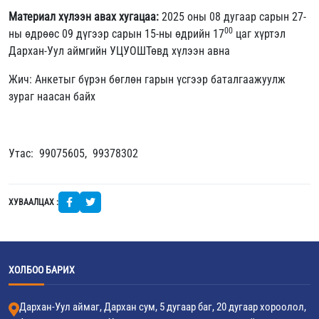
Материал хүлээн авах хугацаа:
2025 оны 08 дугаар сарын 27-
00
ны өдрөөс 09 дүгээр сарын 15-ны өдрийн 17
цаг хүртэл
Дархан-Уул аймгийн УЦУОШТөвд хүлээн авна
Жич: Анкетыг бүрэн бөглөн гарын үсгээр баталгаажуулж
зураг наасан байх
Утас: 99075605, 99378302
ХУВААЛЦАХ :
ХОЛБОО БАРИХ
Дархан-Уул аймаг, Дархан сум, 5 дугаар баг, 20 дугаар хороолол,