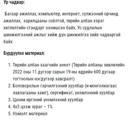
Ур чадвар:
Багаар ажиллах, компьютер, интернет, сүлжээний орчинд
ажиллах, харилцааны соёлтой, төрийн албан хэрэг
хөтлөлтийн стандарт эзэмшсэн байх, Ус судлалын
шинжилгээний ажлыг хийж дүн шинжилгээ хийх чадвартай
байх
Бүрдүүлэх материал:
Төрийн албан хаагчийн анкет (Төрийн албаны зөвлөлийн
2022 оны 11 дүгээр сарын 19-ны өдрийн 600 дугаар
тогтоолын нэгдүгээр хавсралт)
Боловсролын гэрчилгээний хуулбар (и-монголиагаас
лавлагааны хамт), сертификат, үнэмлэхний хуулбар
Цахим иргэний үнэмлэхний хуулбар
4х3 цээж зураг – 1%
Нэмэлт материал