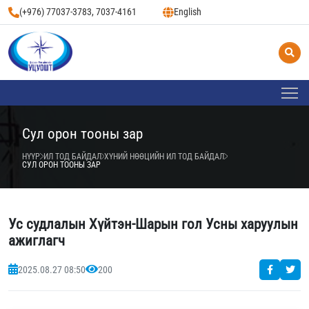
(+976) 77037-3783, 7037-4161
English
Сул орон тооны зар
НҮҮР
ИЛ ТОД БАЙДАЛ
ХҮНИЙ НӨӨЦИЙН ИЛ ТОД БАЙДАЛ
СУЛ ОРОН ТООНЫ ЗАР
Ус судлалын Хүйтэн-Шарын гол Усны харуулын
ажиглагч
2025.08.27 08:50
200