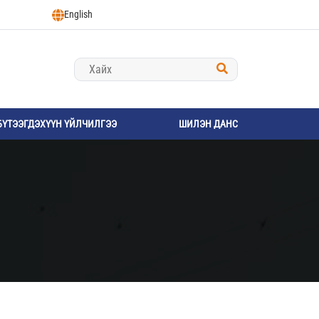
English
БҮТЭЭГДЭХҮҮН ҮЙЛЧИЛГЭЭ
ШИЛЭН ДАНС