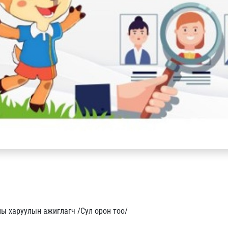
ы харуулын ажиглагч /Сул орон тоо/