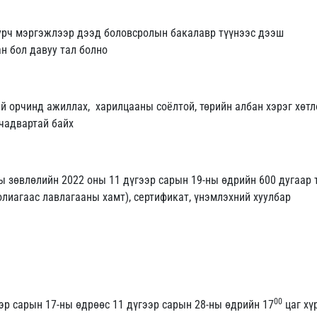
 уурч мэргэжлээр дээд боловсролын бакалавр түүнээс дээш
н бол давуу тал болно
й орчинд ажиллах, харилцааны соёлтой, төрийн албан хэрэг хөтл
чадвартай байх
ы зөвлөлийн 2022 оны 11 дүгээр сарын 19-ны өдрийн 600 дугаар 
лиагаас лавлагааны хамт), сертификат, үнэмлэхний хуулбар
00
эр сарын 17-ны өдрөөс 11 дүгээр сарын 28-ны өдрийн 17
цаг хү