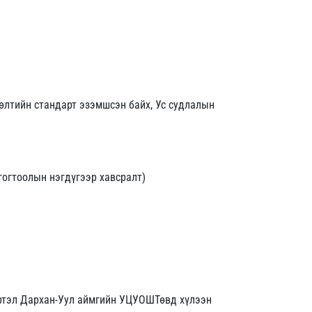
өлтийн стандарт эзэмшсэн байх, Ус судлалын
тогтоолын нэгдүгээр хавсралт)
ртэл Дархан-Уул аймгийн УЦУОШТөвд хүлээн