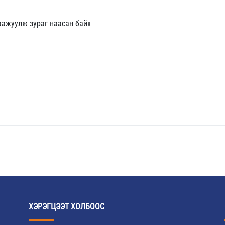
аажуулж зураг наасан байх
ХЭРЭГЦЭЭТ ХОЛБООС