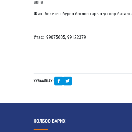
авна
Жич: Анкетыг бүрэн бөглөн гарын үсгээр баталг
Утас: 99075605, 99122379
ХУВААЛЦАХ :
ХОЛБОО БАРИХ