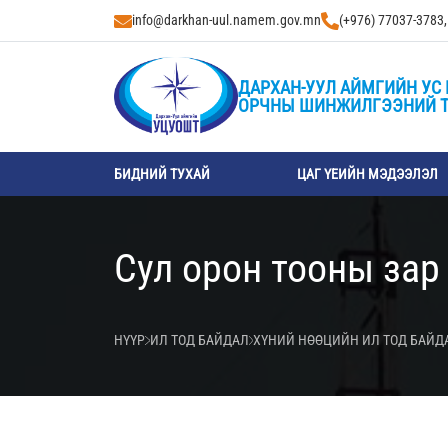
info@darkhan-uul.namem.gov.mn
(+976) 77037-3783
ДАРХАН-УУЛ АЙМГИЙН УС 
ОРЧНЫ ШИНЖИЛГЭЭНИЙ 
БИДНИЙ ТУХАЙ
ЦАГ ҮЕИЙН МЭДЭЭЛЭЛ
Сул орон тооны зар
НҮҮР
ИЛ ТОД БАЙДАЛ
ХҮНИЙ НӨӨЦИЙН ИЛ ТОД БАЙД