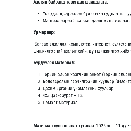
Ажлын байранд тавигдах шаардлага:
Ус судлал, хүрээлэн буй орчин судлал, цаг
Мэргэжлээрээ 3 сараас дээш жил ажилласа
Ур чадвар:
Багаар ажиллах, компьютер, интернет, сүлжээни
шинжилгээний ажлыг хийж дүн шинжилгээ хийх 
Бүрдүүлэх материал:
Төрийн албан хаагчийн анкет (Төрийн албан
Боловсролын гэрчилгээний хуулбар (и-монго
Цахим иргэний үнэмлэхний хуулбар
4х3 цээж зураг – 1%
Нэмэлт материал
Материал хүлээн авах хугацаа:
2025 оны 11 дүгэ