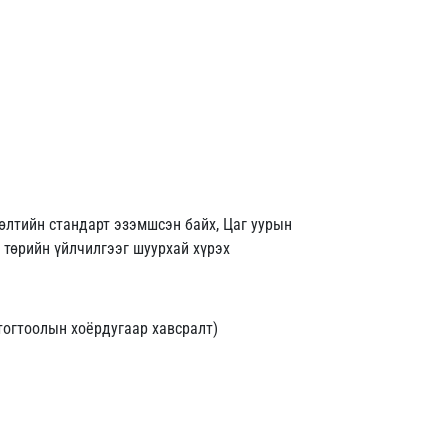
өлтийн стандарт эзэмшсэн байх, Цаг уурын
төрийн үйлчилгээг шуурхай хүрэх
тогтоолын хоёрдугаар хавсралт)