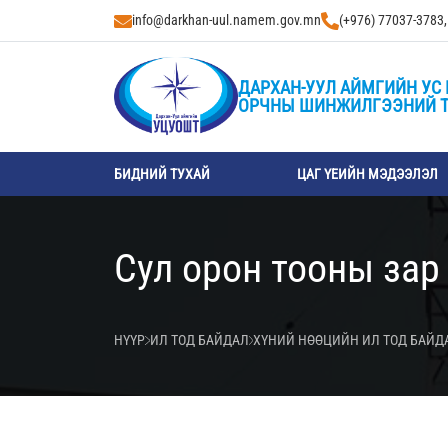
info@darkhan-uul.namem.gov.mn
(+976) 77037-3783
ДАРХАН-УУЛ АЙМГИЙН УС 
ОРЧНЫ ШИНЖИЛГЭЭНИЙ 
БИДНИЙ ТУХАЙ
ЦАГ ҮЕИЙН МЭДЭЭЛЭЛ
Сул орон тооны зар
НҮҮР
ИЛ ТОД БАЙДАЛ
ХҮНИЙ НӨӨЦИЙН ИЛ ТОД БАЙД