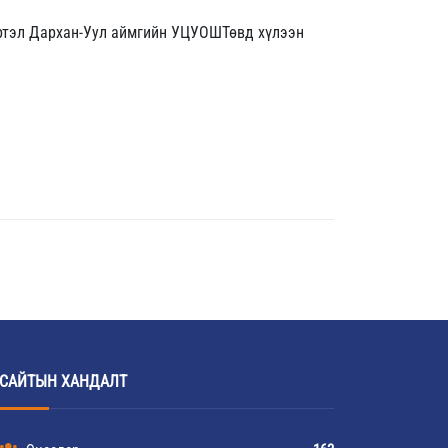
ртэл Дархан-Уул аймгийн УЦУОШТөвд хүлээн
САЙТЫН ХАНДАЛТ