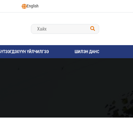
English
БҮТЭЭГДЭХҮҮН ҮЙЛЧИЛГЭЭ
ШИЛЭН ДАНС