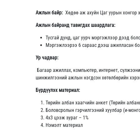
Ажлын байр:
Хөдөө аж ахуйн Цаг уурын хонгор х
Ажлын байранд тавигдах шаардлага:
Тусгай дунд, цаг уурч мэргэжлээр дээд бо
Мэргэжлээрээ 6 сараас дээш ажилласан бо
Ур чадвар:
Багаар ажиллах, компьютер, интернет, сүлжээни
шинжилгээний ажлын нэгдсэн хөтөлбөрийн хэрэг
Бүрдүүлэх материал:
Төрийн албан хаагчийн анкет (Төрийн албан
Боловсролын гэрчилгээний хуулбар (и-монго
4х3 цээж зураг – 1%
Нэмэлт материал