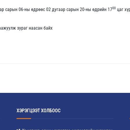
00
ар сарын 06-ны өдрөөс 02 дугаар сарын 20-ны өдрийн 17
цаг хү
аажуулж зураг наасан байх
ХЭРЭГЦЭЭТ ХОЛБООС