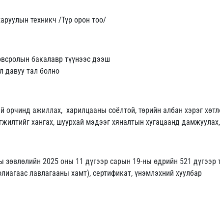
аруулын техникч /Түр орон тоо/
ловсролын бакалавр түүнээс дээш
л давуу тал болно
й орчинд ажиллах, харилцааны соёлтой, төрийн албан хэрэг хөтл
жилтийг хангах, шуурхай мэдээг хяналтын хугацаанд дамжуулах, 
ы зөвлөлийн 2025 оны 11 дүгээр сарын 19-ны өдрийн 521 дүгээр 
лиагаас лавлагааны хамт), сертификат, үнэмлэхний хуулбар