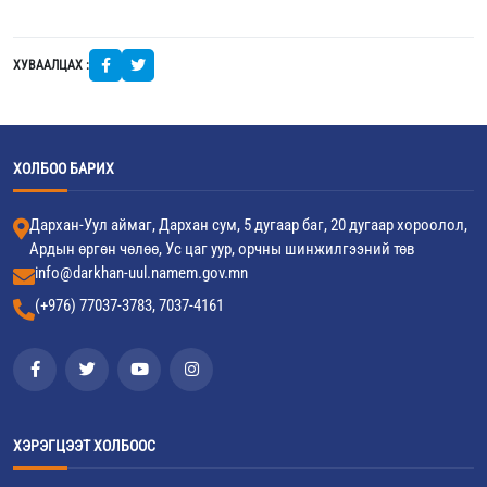
ХУВААЛЦАХ :
ХОЛБОО БАРИХ
Дархан-Уул аймаг, Дархан сум, 5 дугаар баг, 20 дугаар хороолол,
Ардын өргөн чөлөө, Ус цаг уур, орчны шинжилгээний төв
info@darkhan-uul.namem.gov.mn
(+976) 77037-3783, 7037-4161
ХЭРЭГЦЭЭТ ХОЛБООС