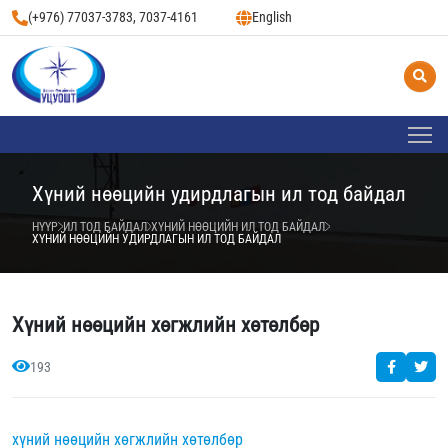
(+976) 77037-3783, 7037-4161
English
Хүний нөөцийн удирдлагын ил тод байдал
НҮҮР
ИЛ ТОД БАЙДАЛ
ХҮНИЙ НӨӨЦИЙН ИЛ ТОД БАЙДАЛ
ХҮНИЙ НӨӨЦИЙН УДИРДЛАГЫН ИЛ ТОД БАЙДАЛ
Хүний нөөцийн хөгжлийн хөтөлбөр
193
хүний нөөцийн хөгжлийн хөтөлбөр