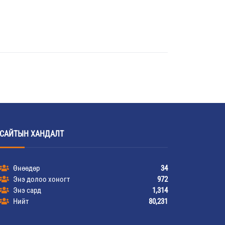
САЙТЫН ХАНДАЛТ
Өнөөдөр
34
Энэ долоо хоногт
972
Энэ сард
1,314
Нийт
80,231