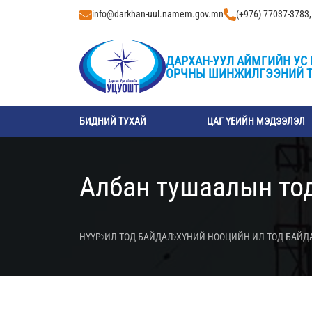
info@darkhan-uul.namem.gov.mn
(+976) 77037-3783
ДАРХАН-УУЛ АЙМГИЙН УС 
ОРЧНЫ ШИНЖИЛГЭЭНИЙ 
БИДНИЙ ТУХАЙ
ЦАГ ҮЕИЙН МЭДЭЭЛЭЛ
Албан тушаалын то
НҮҮР
ИЛ ТОД БАЙДАЛ
ХҮНИЙ НӨӨЦИЙН ИЛ ТОД БАЙД