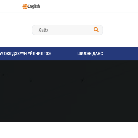
English
БҮТЭЭГДЭХҮҮН ҮЙЛЧИЛГЭЭ
ШИЛЭН ДАНС