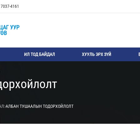
, 7037-4161
ЦАГ УУР
ТӨВ
ИЛ ТОД БАЙДАЛ
ХУУЛЬ ЭРХ ЗҮЙ
дорхойлолт
АЛ
АЛБАН ТУШААЛЫН ТОДОРХОЙЛОЛТ