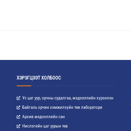
ХЭРЭГЦЭЭТ ХОЛБООС
Ус цаг уур, орчны судалгаа, мэдээллийн хүрээлэн
Байгаль орчин хэмжилзүйн төв лаборатори
Архив мэдээллийн сан
Нислэгийн цаг уурын төв