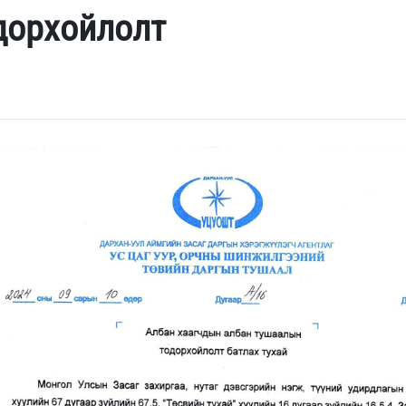
дорхойлолт