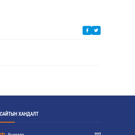
САЙТЫН ХАНДАЛТ
Өнөөдөр
227