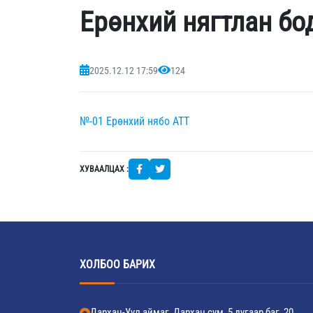
Ерөнхий нягтлан бо
2025.12.12 17:59
124
№-01 Ерөнхий нябо АТТ
ХУВААЛЦАХ :
ХОЛБОО БАРИХ
Дархан-Уул аймаг, Дархан сум, 5 дугаар баг, 20