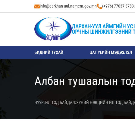
info@darkhan-uul.namem.gov.mn
(+976) 77037-3783
ДАРХАН-УУЛ АЙМГИЙН УС 
ОРЧНЫ ШИНЖИЛГЭЭНИЙ 
БИДНИЙ ТУХАЙ
ЦАГ ҮЕИЙН МЭДЭЭЛЭЛ
Албан тушаалын то
НҮҮР
ИЛ ТОД БАЙДАЛ
ХҮНИЙ НӨӨЦИЙН ИЛ ТОД БАЙД