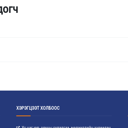
догч
ХЭРЭГЦЭЭТ ХОЛБООС
Ус цаг уур, орчны судалгаа, мэдээллийн хүрээлэн