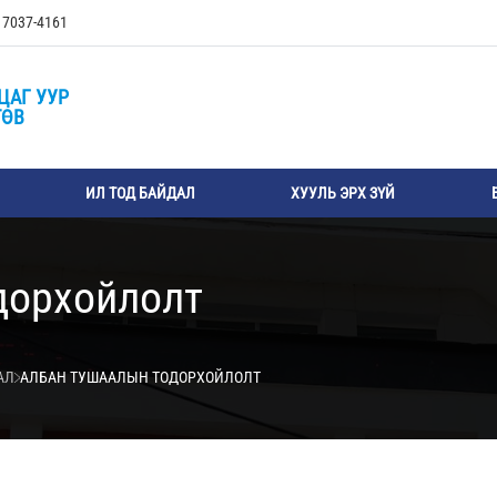
, 7037-4161
ЦАГ УУР
ТӨВ
ИЛ ТОД БАЙДАЛ
ХУУЛЬ ЭРХ ЗҮЙ
дорхойлолт
АЛ
АЛБАН ТУШААЛЫН ТОДОРХОЙЛОЛТ