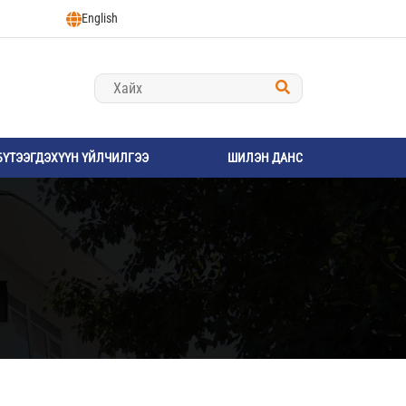
English
БҮТЭЭГДЭХҮҮН ҮЙЛЧИЛГЭЭ
ШИЛЭН ДАНС