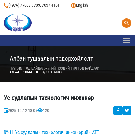
(+976) 77037-3783, 7037-4161
English
Албан тушаалын тодорхойлолт
НҮҮР
ИЛ ТОД БАЙДАЛ
ХҮНИЙ НӨӨЦИЙН ИЛ ТОД БАЙДАЛ
АЛБАН ТУШААЛЫН ТОДОРХОЙЛОЛТ
Ус судлалын технологич инженер
2025.12.12 18:05
120
№-11 Ус судлалын технологич инженерийн АТТ