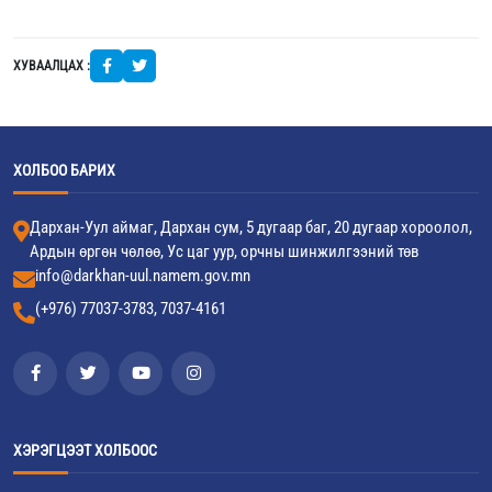
ХУВААЛЦАХ :
ХОЛБОО БАРИХ
Дархан-Уул аймаг, Дархан сум, 5 дугаар баг, 20 дугаар хороолол,
Ардын өргөн чөлөө, Ус цаг уур, орчны шинжилгээний төв
info@darkhan-uul.namem.gov.mn
(+976) 77037-3783, 7037-4161
ХЭРЭГЦЭЭТ ХОЛБООС