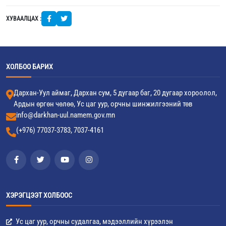
ХУВААЛЦАХ :
ХОЛБОО БАРИХ
Дархан-Уул аймаг, Дархан сум, 5 дугаар баг, 20 дугаар хороолол,
Ардын өргөн чөлөө, Ус цаг уур, орчны шинжилгээний төв
info@darkhan-uul.namem.gov.mn
(+976) 77037-3783, 7037-4161
ХЭРЭГЦЭЭТ ХОЛБООС
Ус цаг уур, орчны судалгаа, мэдээллийн хүрээлэн