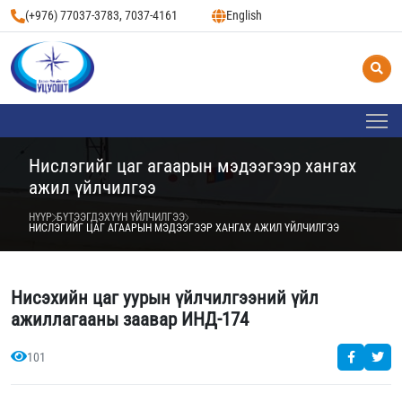
(+976) 77037-3783, 7037-4161
English
Нислэгийг цаг агаарын мэдээгээр хангах
ажил үйлчилгээ
НҮҮР
БҮТЭЭГДЭХҮҮН ҮЙЛЧИЛГЭЭ
НИСЛЭГИЙГ ЦАГ АГААРЫН МЭДЭЭГЭЭР ХАНГАХ АЖИЛ ҮЙЛЧИЛГЭЭ
Нисэхийн цаг уурын үйлчилгээний үйл
ажиллагааны заавар ИНД-174
101