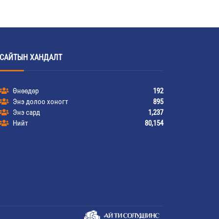
САЙТЫН ХАНДАЛТ
Өнөөдөр
192
Энэ долоо хоногт
895
Энэ сард
1,237
Нийт
80,154