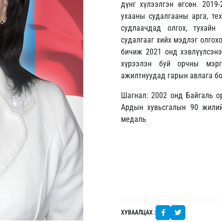
дүнг хүлээлгэн өгсөн. 201
ухааны судалгааны арга, те
судлаачдад олгох, тухайн
судалгааг хийх мэдлэг олгохо
бичиж 2021 онд хэвлүүлсэнэ
хүрээлэн буй орчны мэрг
ажилтнуудад гарын авлага бо
Шагнал: 2002 онд Байгаль о
Ардын хувьсгалын 90 жилий
медаль
ХУВААЛЦАХ :