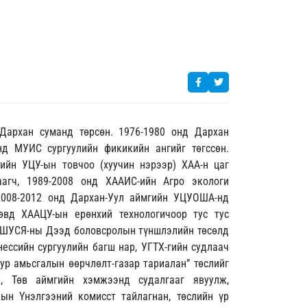
Дархан суманд төрсөн. 1976-1980 онд Дархан
нд МУИС сургуулийн фикикийн ангийг төгссөн.
ийн УЦУ-ын товчоо (хуучин нэрээр) ХАА-н цаг
цаагч, 1989-2008 онд ХААИС-ийн Агро экологи
 2008-2012 онд Дархан-Уул аймгийн УЦУОША-нд
төвд ХААЦУ-ын ерөнхий технологичоор тус тус
СШУСЯ-ны Дээд боловсролын түншлэлийн төсөлд
ессийн сургуулийн багш нар, УГТХ-гийн судлаач
ур амьсгалын өөрчлөлт-газар тариалан” төслийг
э, Төв аймгийн хэмжээнд судалгааг явуулж,
н Үнэлгээний комисст тайлагнан, төслийн үр