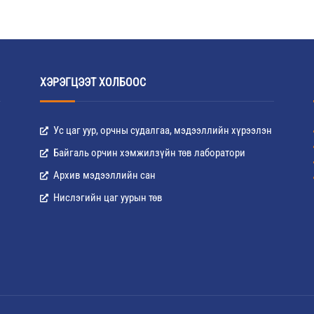
ХЭРЭГЦЭЭТ ХОЛБООС
Ус цаг уур, орчны судалгаа, мэдээллийн хүрээлэн
Байгаль орчин хэмжилзүйн төв лаборатори
Архив мэдээллийн сан
Нислэгийн цаг уурын төв