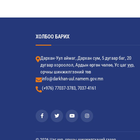
ХОЛБОО БАРИХ
Дархан-Уул аймаг, Дархан сум, 5 дугаар баг, 20
дугаар хороолол, Ардын өргөн чөлөө, Ус цаг уур,
орчны шинжилгээний төв
info@darkhan-uul.namem.gov.mn
(+976) 77037-3783, 7037-4161
© 2026 Цаг уур, орчны шинжилгээний газар