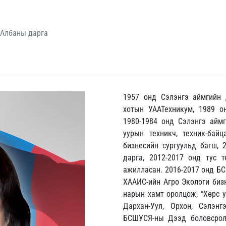
ШАлбаны дарга
1957 онд Сэлэнгэ аймгийн 
хотын УААТехникум, 1989 о
1980-1984 онд Сэлэнгэ аймг
уурын техникч, техник-бай
бизнесийн сургуульд багш,
дарга, 2012-2017 онд тус 
ажилласан. 2016-2017 онд Б
ХААИС-ийн Агро Экологи бизн
нарын хамт оролцож, “Хөрс у
Дархан-Уул, Орхон, Сэлэнг
БСШУСЯ-ны Дээд боловсролы