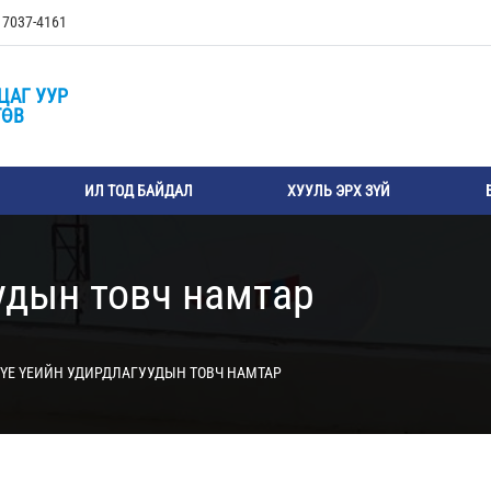
, 7037-4161
ЦАГ УУР
ТӨВ
ИЛ ТОД БАЙДАЛ
ХУУЛЬ ЭРХ ЗҮЙ
удын товч намтар
ҮЕ ҮЕИЙН УДИРДЛАГУУДЫН ТОВЧ НАМТАР