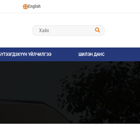
English
БҮТЭЭГДЭХҮҮН ҮЙЛЧИЛГЭЭ
ШИЛЭН ДАНС