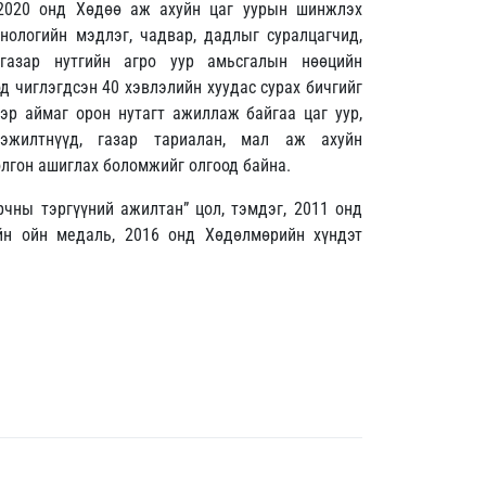
9-2020 онд Хөдөө аж ахуйн цаг уурын шинжлэх
хнологийн мэдлэг, чадвар, дадлыг суралцагчид,
 газар нутгийн агро уур амьсгалын нөөцийн
д чиглэгдсэн 40 хэвлэлийн хуудас сурах бичгийг
эр аймаг орон нутагт ажиллаж байгаа цаг уур,
эжилтнүүд, газар тариалан, мал аж ахуйн
лгон ашиглах боломжийг олгоод байна.
рчны тэргүүний ажилтан” цол, тэмдэг, 2011 онд
н ойн медаль, 2016 онд Хөдөлмөрийн хүндэт