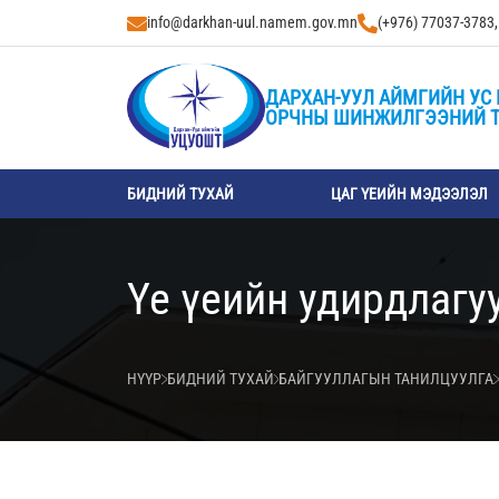
info@darkhan-uul.namem.gov.mn
(+976) 77037-3783
ДАРХАН-УУЛ АЙМГИЙН УС 
ОРЧНЫ ШИНЖИЛГЭЭНИЙ 
БИДНИЙ ТУХАЙ
ЦАГ ҮЕИЙН МЭДЭЭЛЭЛ
Үе үеийн удирдлагу
НҮҮР
БИДНИЙ ТУХАЙ
БАЙГУУЛЛАГЫН ТАНИЛЦУУЛГА