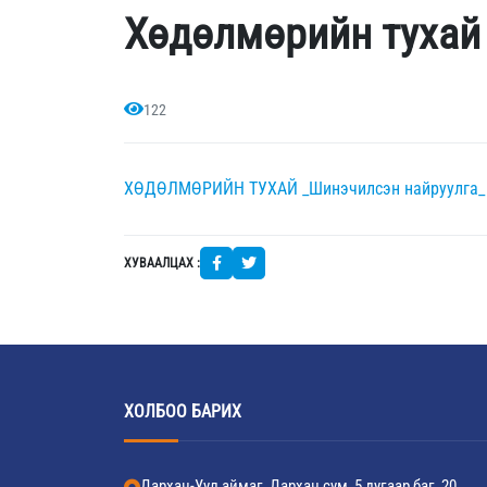
Хөдөлмөрийн тухай
122
ХӨДӨЛМӨРИЙН ТУХАЙ _Шинэчилсэн найруулга_
ХУВААЛЦАХ :
ХОЛБОО БАРИХ
Дархан-Уул аймаг, Дархан сум, 5 дугаар баг, 20