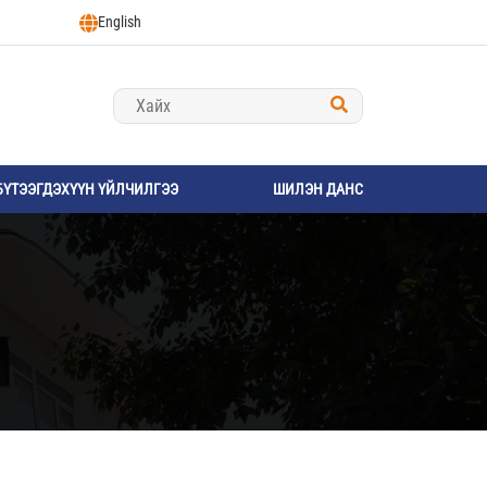
English
БҮТЭЭГДЭХҮҮН ҮЙЛЧИЛГЭЭ
ШИЛЭН ДАНС