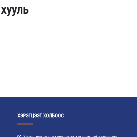
 хууль
ХЭРЭГЦЭЭТ ХОЛБООС
Ус цаг уур, орчны судалгаа, мэдээллийн хүрээлэн