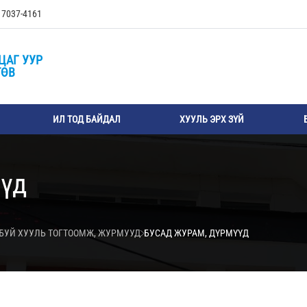
, 7037-4161
ЦАГ УУР
ТӨВ
ИЛ ТОД БАЙДАЛ
ХУУЛЬ ЭРХ ЗҮЙ
үүд
БУЙ ХУУЛЬ ТОГТООМЖ, ЖУРМУУД
БУСАД ЖУРАМ, ДҮРМҮҮД