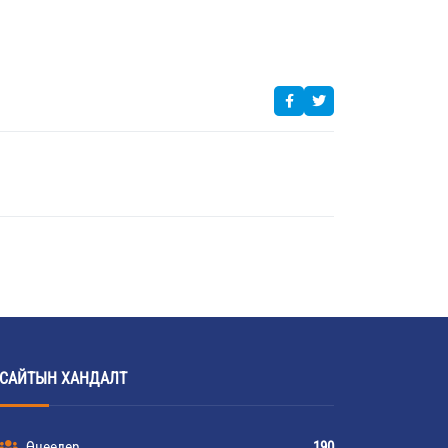
САЙТЫН ХАНДАЛТ
Өнөөдөр
190