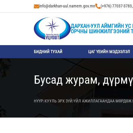
info@darkhan-uul.namem.gov.mn
(+976) 77037-3783
ДАРХАН-УУЛ АЙМГИЙН УС 
ОРЧНЫ ШИНЖИЛГЭЭНИЙ 
БИДНИЙ ТУХАЙ
ЦАГ ҮЕИЙН МЭДЭЭЛЭЛ
Бусад журам, дүрм
НҮҮР
ХУУЛЬ ЭРХ ЗҮЙ
ҮЙЛ АЖИЛЛАГААНДАА МӨРДӨЖ 