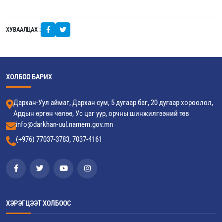
ХУВААЛЦАХ :
ХОЛБОО БАРИХ
Дархан-Уул аймаг, Дархан сум, 5 дугаар баг, 20 дугаар хороолол,
Ардын өргөн чөлөө, Ус цаг уур, орчны шинжилгээний төв
info@darkhan-uul.namem.gov.mn
(+976) 77037-3783, 7037-4161
ХЭРЭГЦЭЭТ ХОЛБООС