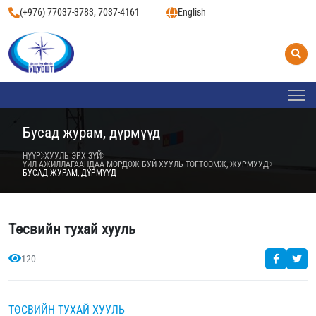
(+976) 77037-3783, 7037-4161
English
Бусад журам, дүрмүүд
НҮҮР
ХУУЛЬ ЭРХ ЗҮЙ
ҮЙЛ АЖИЛЛАГААНДАА МӨРДӨЖ БУЙ ХУУЛЬ ТОГТООМЖ, ЖУРМУУД
БУСАД ЖУРАМ, ДҮРМҮҮД
Төсвийн тухай хууль
120
ТӨСВИЙН ТУХАЙ ХУУЛЬ